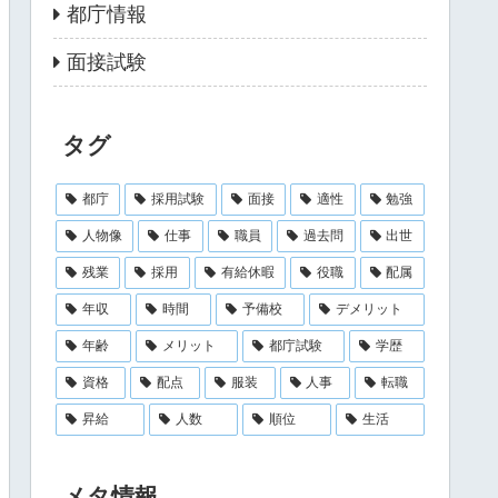
都庁情報
面接試験
タグ
都庁
採用試験
面接
適性
勉強
人物像
仕事
職員
過去問
出世
残業
採用
有給休暇
役職
配属
年収
時間
予備校
デメリット
年齢
メリット
都庁試験
学歴
資格
配点
服装
人事
転職
昇給
人数
順位
生活
メタ情報