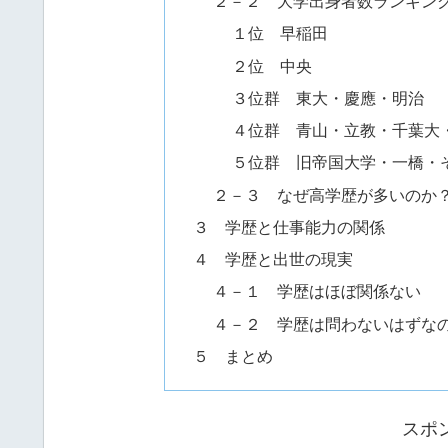
２－２ 大学出身者数ランキン
１位 早稲田
２位 中央
３位群 東大・慶應・明治
４位群 青山・立教・千葉
５位群 旧帝国大学・一橋
２－３ なぜ高学歴が多いのか
３ 学歴と仕事能力の関係
４ 学歴と出世の現実
４－１ 学歴はほぼ関係ない
４－２ 学歴は問わないはずな
５ まとめ
スポ