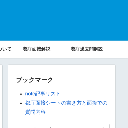
ついて
都庁面接解説
都庁過去問解説
ブックマーク
note記事リスト
都庁面接シートの書き方と面接での
質問内容